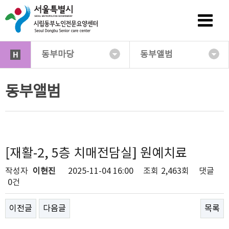
동부마당
동부앨범
동부앨범
[재활-2, 5층 치매전담실] 원예치료
작성자
이현진
2025-11-04 16:00
조회
2,463회
댓글
0건
이전글
다음글
목록