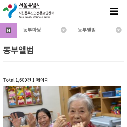
동부마당
동부앨범
동부앨범
Total 1,609건
1 페이지