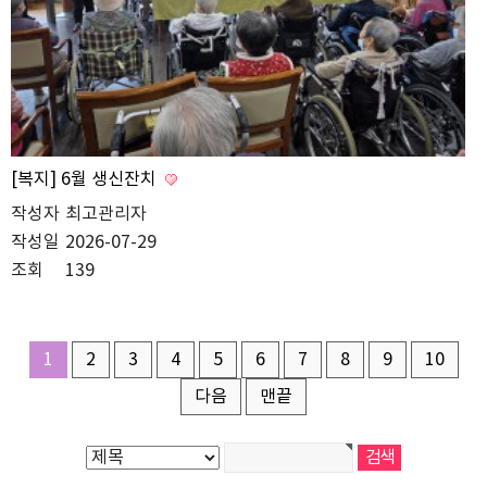
[복지] 6월 생신잔치
작성자
최고관리자
작성일
2026-07-29
조회
139
1
2
3
4
5
6
7
8
9
10
다음
맨끝