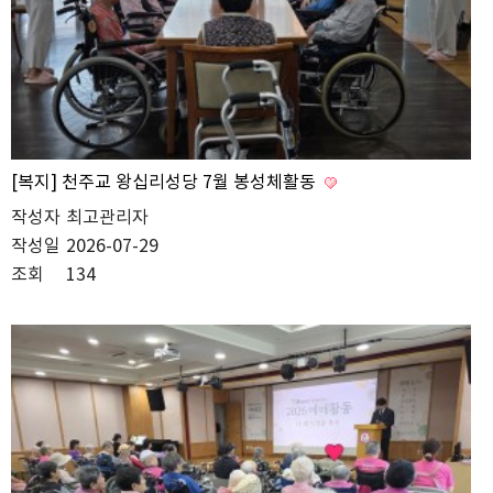
[복지] 천주교 왕십리성당 7월 봉성체활동
작성자
최고관리자
작성일
2026-07-29
조회
134