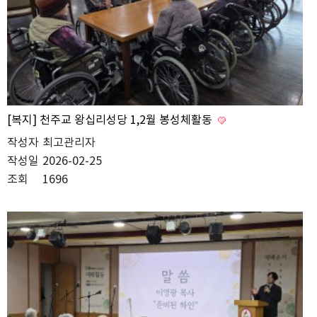
[복지] 천주교 왕십리성당 1,2월 봉성체활동
작성자
최고관리자
작성일
2026-02-25
조회
1696