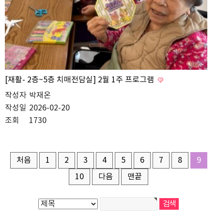
[재활- 2층~5층 치매전담실] 2월 1주 프로그램
작성자
박재온
작성일
2026-02-20
조회
1730
처음
1
2
3
4
5
6
7
8
9
10
다음
맨끝