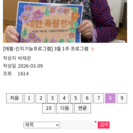
[재활-인지기능프로그램] 3월 1주 프로그램
작성자
박재온
작성일
2026-03-09
조회
1614
처음
1
2
3
4
5
6
7
8
9
10
다음
맨끝