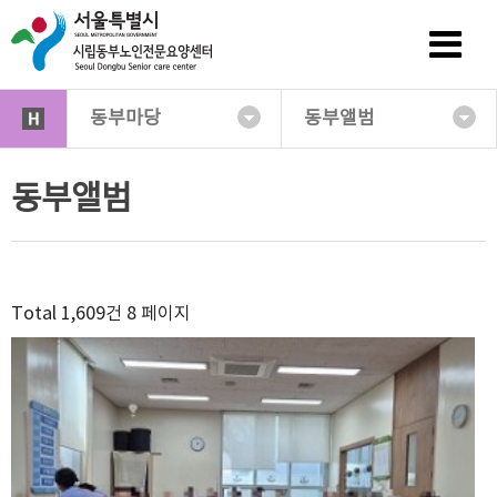
동부마당
동부앨범
동부앨범
Total 1,609건
8 페이지